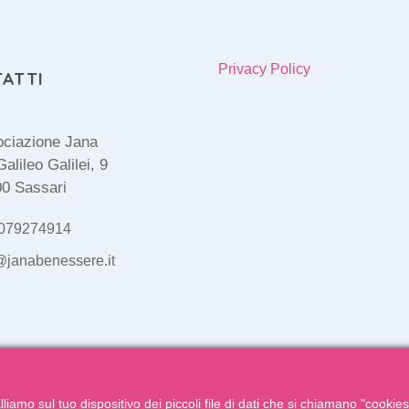
CONTINUA
CONTINUA
Privacy Policy
ATTI
ciazione Jana
Galileo Galilei, 9
0 Sassari
079274914
@janabenessere.it
liamo sul tuo dispositivo dei piccoli file di dati che si chiamano "cookie